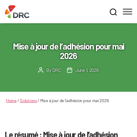
Fruit
and
Vegetable
Dispute
Mise à jour de l’adhésion pour mai
Resolution
2026
Corporation
By
DRC
June 1, 2026
Post
Post
author
date
Home
/
Solutions
/
Mise à jour de l’adhésion pour mai 2026
Le résumé : Mise à jour de l’adhésion