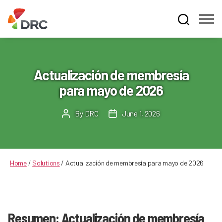
Fruit
and
Vegetable
Dispute
Actualización de membresía
Resolution
para mayo de 2026
Corporation
By
DRC
June 1, 2026
Post
Post
author
date
Home
/
Solutions
/
Actualización de membresía para mayo de 2026
Resumen: Actualización de membresía