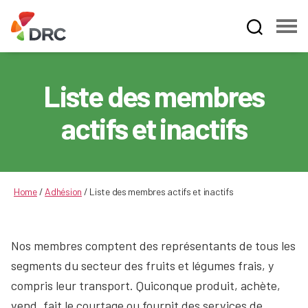
Fruit
and
Vegetable
Liste des membres
Dispute
Resolution
actifs et inactifs
Corporation
Home
/
Adhésion
/
Liste des membres actifs et inactifs
Nos membres comptent des représentants de tous les
segments du secteur des fruits et légumes frais, y
compris leur transport. Quiconque produit, achète,
vend, fait le courtage ou fournit des services de