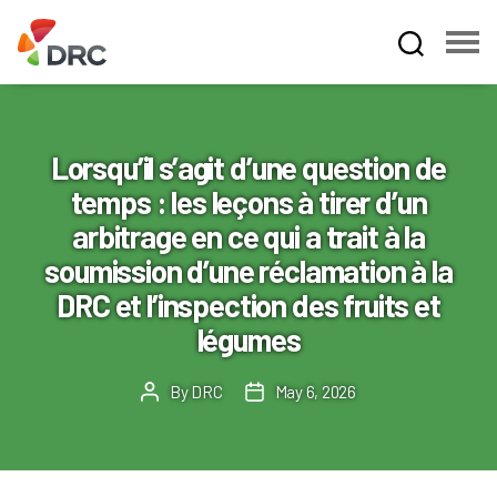
Fruit
and
Vegetable
Dispute
Lorsqu’il s’agit d’une question de
Resolution
temps : les leçons à tirer d’un
Corporation
arbitrage en ce qui a trait à la
soumission d’une réclamation à la
DRC et l’inspection des fruits et
légumes
By
DRC
May 6, 2026
Post
Post
author
date