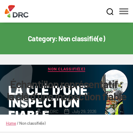
Fruit
and
Vegetable
Category:
Non classifié(e)
Dispute
Resolution
Corporation
Categories
NON CLASSIFIÉ(E)
Échantillon représentatif :
la clé d’une inspection fiable
By
DRC
July 29, 2026
Post
Post
author
date
Home
/
Non classifié(e)