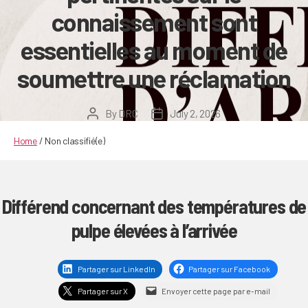
connaissement sont
essentielles au moment de
soumettre une réclamation
By
DRC
July 2, 2026
Post
Post
author
date
Home
/
Non classifié(e)
Différend concernant des températures de
pulpe élevées à l’arrivée
Partager sur LinkedIn
Partager sur Facebook
Partager sur X
Envoyer cette page par e-mail