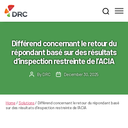
Fruit
and
Vegetable
Dispute
Différend concernant le retour du
Resolution
répondant basé sur des résultats
Corporation
d’inspection restreinte de l’ACIA
By
DRC
December 30, 2025
Post
Post
author
date
Home
/
Solutions
/
Différend concernant le retour du répondant basé
sur des résultats d’inspection restreinte de l’ACIA