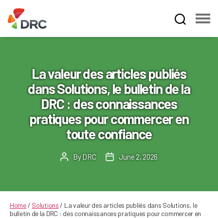
Fruit
and
Vegetable
Dispute
La valeur des articles publiés
Resolution
dans Solutions, le bulletin de la
Corporation
DRC : des connaissances
pratiques pour commercer en
toute confiance
By
DRC
June 2, 2026
Post
Post
author
date
Home
/
Solutions
/
La valeur des articles publiés dans Solutions, le
bulletin de la DRC : des connaissances pratiques pour commercer en