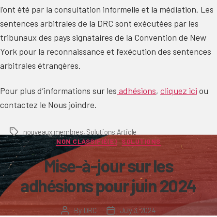
l’ont été par la consultation informelle et la médiation. Les
sentences arbitrales de la DRC sont exécutées par les
tribunaux des pays signataires de la Convention de New
York pour la reconnaissance et l’exécution des sentences
arbitrales étrangères.
Pour plus d’informations sur les
adhésions
,
cliquez ici
ou
contactez le Nous joindre.
nouveaux membres
,
Solutions Article
Tags
Categories
NON CLASSIFIÉ(E)
SOLUTIONS
Mise-à-jour sur les
adhésions pour juin 2024
By
DRC
July 3, 2024
Post
Post