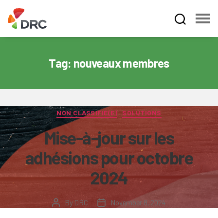
Fruit
and
Vegetable
Tag:
nouveaux membres
Dispute
Resolution
Corporation
Categories
NON CLASSIFIÉ(E)
SOLUTIONS
Mise-à-jour sur les
adhésions pour octobre
2024
By
DRC
November 8, 2024
Post
Post
author
date