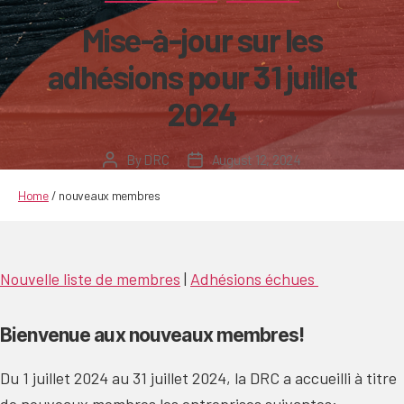
Mise-à-jour sur les
adhésions pour 31 juillet
2024
By
DRC
August 12, 2024
Post
Post
author
date
Home
/
nouveaux membres
Nouvelle liste de membres
|
Adhésions échues
Bienvenue aux nouveaux membres!
Du 1 juillet 2024 au 31 juillet 2024, la DRC a accueilli à titre