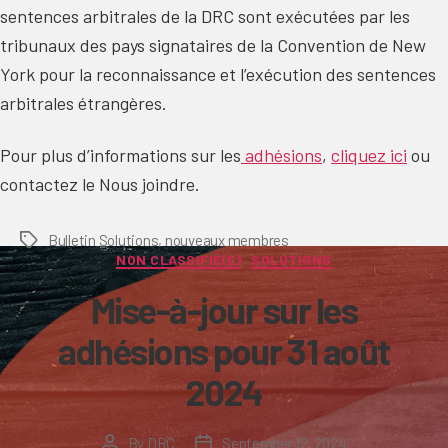
sentences arbitrales de la DRC sont exécutées par les
tribunaux des pays signataires de la Convention de New
York pour la reconnaissance et l’exécution des sentences
arbitrales étrangères.
Pour plus d’informations sur les
adhésions
,
cliquez ici
ou
contactez le Nous joindre.
Bulletin Solutions
,
nouveaux membres
Tags
Categories
NON CLASSIFIÉ(E)
SOLUTIONS
Mise-à-jour sur les
adhésions pour 31 août
2024
By
DRC
September 12, 2024
Post
Post