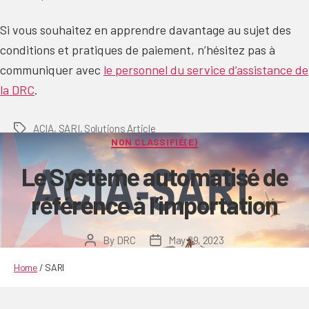
Si vous souhaitez en apprendre davantage au sujet des
conditions et pratiques de paiement, n’hésitez pas à
communiquer avec
le personnel du service d’assistance de
la DRC
.
ACIA
,
SARI
,
Solutions Article
Tags
Categories
NON CLASSIFIÉ(E)
Le Système automatisé de
référence à l’importation
By
DRC
May 29, 2023
Post
Post
author
date
Home
/
SARI