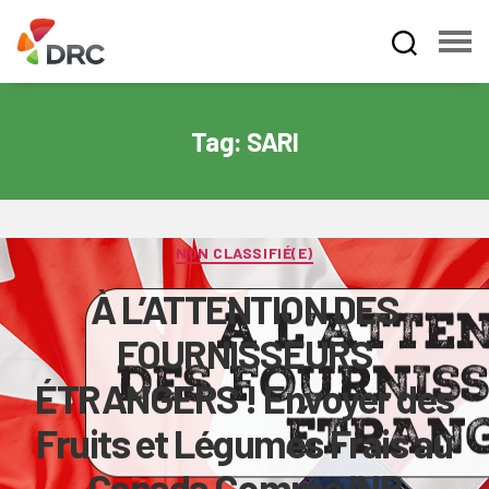
Fruit
and
Vegetable
Tag:
SARI
Dispute
Resolution
Corporation
Categories
NON CLASSIFIÉ(E)
À L’ATTENTION DES
FOURNISSEURS
ÉTRANGERS ! Envoyer des
Fruits et Légumes Frais au
Canada Comme INR