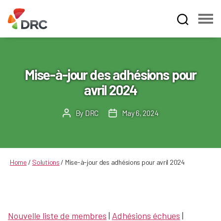
Fruit
and
Vegetable
Dispute
Mise-à-jour des adhésions pour
Resolution
avril 2024
Corporation
By
DRC
May 6, 2024
Post
Post
author
date
Home
/
Solutions
/
Mise-à-jour des adhésions pour avril 2024
Nouvelle liste de membres
|
Adhésions échues
|