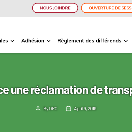
NOUS JOINDRE
OUVERTURE DE SESS
les
Adhésion
Règlement des différends
ce une réclamation de trans
By
DRC
April 9, 2019
Post
Post
author
date