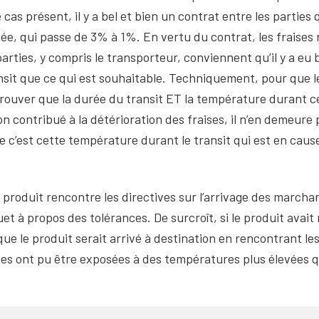
cas présent, il y a bel et bien un contrat entre les parties
rrivée, qui passe de 3% à 1%. En vertu du contrat, les frais
s parties, y compris le transporteur, conviennent qu’il y a e
ansit que ce qui est souhaitable. Techniquement, pour que l
 prouver que la durée du transit ET la température durant 
on contribué à la détérioration des fraises, il n’en demeure
que c’est cette température durant le transit qui est en c
 produit rencontre les directives sur l’arrivage des marchan
t à propos des tolérances. De surcroît, si le produit avait
ue le produit serait arrivé à destination en rencontrant le
ises ont pu être exposées à des températures plus élevées 