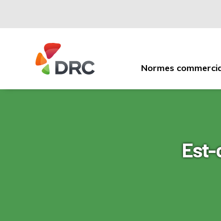
Normes commercia
Fruit
and
Vegetable
Dispute
Resolution
Corporation
Est-