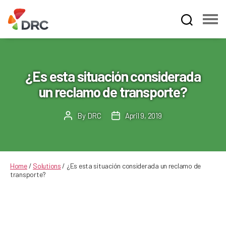
Fruit
and
Vegetable
Dispute
¿Es esta situación considerada
Resolution
un reclamo de transporte?
Corporation
By
DRC
April 9, 2019
Post
Post
author
date
Home
/
Solutions
/
¿Es esta situación considerada un reclamo de
transporte?