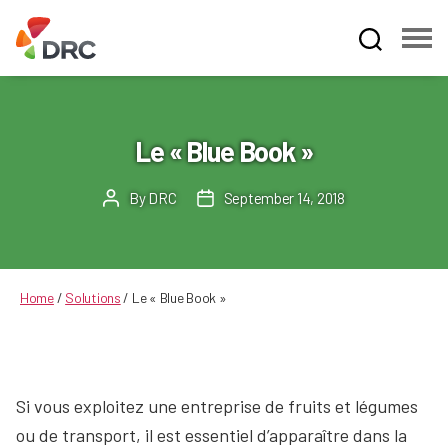
Fruit
and
Vegetable
Dispute
Le « Blue Book »
Resolution
Corporation
By
DRC
September 14, 2018
Post
Post
author
date
Home
/
Solutions
/
Le « Blue Book »
Si vous exploitez une entreprise de fruits et légumes
ou de transport, il est essentiel d’apparaître dans la