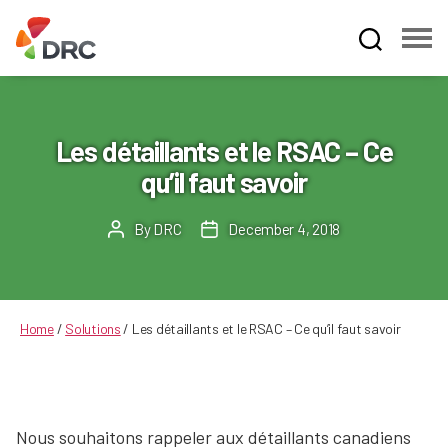
Fruit
and
Vegetable
Dispute
Les détaillants et le RSAC – Ce
Resolution
qu’il faut savoir
Corporation
By
DRC
December 4, 2018
Post
Post
author
date
Home
/
Solutions
/
Les détaillants et le RSAC – Ce qu’il faut savoir
Nous souhaitons rappeler aux détaillants canadiens