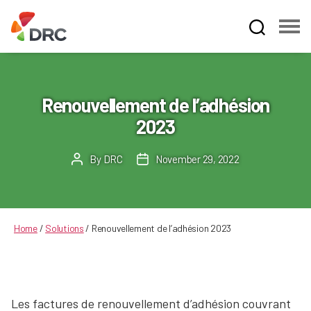
Fruit
and
Vegetable
Dispute
Renouvellement de l’adhésion
Resolution
2023
Corporation
By
DRC
November 29, 2022
Post
Post
author
date
Home
/
Solutions
/
Renouvellement de l’adhésion 2023
Les factures de renouvellement d’adhésion couvrant