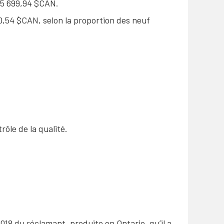
75 699,94 $CAN.
0,54 $CAN, selon la proportion des neuf
rôle de la qualité.
018 du réclamant, produite en Ontario, qu’il a