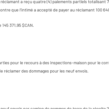
réclamant a reçu quatre (4) paiements partiels totalisant 
ontre que l’intimé a accepté de payer au réclamant 100 64
 145 371,95 $CAN.
parties pour le recours à des inspections-maison pour le cont
it de réclamer des dommages pour les neuf envois.
e neuf envois par camion de pommes de terre de la récolte 2