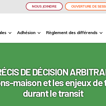
NOUS JOINDRE
OUVERTURE DE SESS
les
Adhésion
Règlement des différends
ÉCIS DE DÉCISION ARBITR
ons-maison et les enjeux de
durant le transit