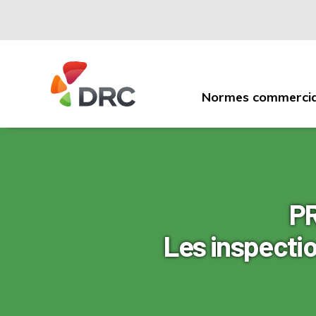
Normes commercia
Fruit
and
Vegetable
Dispute
Resolution
Corporation
PR
Les inspecti