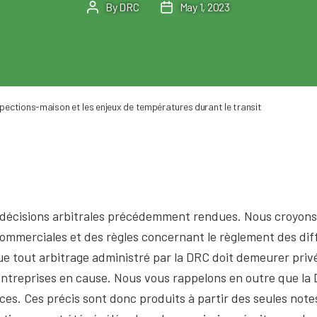
By
DRC
May 1, 2023
Post
Post
author
date
ctions-maison et les enjeux de températures durant le transit
 décisions arbitrales précédemment rendues. Nous croyons
merciales et des règles concernant le règlement des diffé
e tout arbitrage administré par la DRC doit demeurer priv
ntreprises en cause. Nous vous rappelons en outre que la D
es. Ces précis sont donc produits à partir des seules notes 