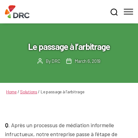
Fruit
and
Vegetable
Dispute
Le passage à l’arbitrage
Resolution
Corporation
By
DRC
March 6, 2019
Post
Post
author
date
Home
/
Solutions
/
Le passage à l’arbitrage
Q
. Après un processus de médiation informelle
infructueux, notre entreprise passe à l’étape de