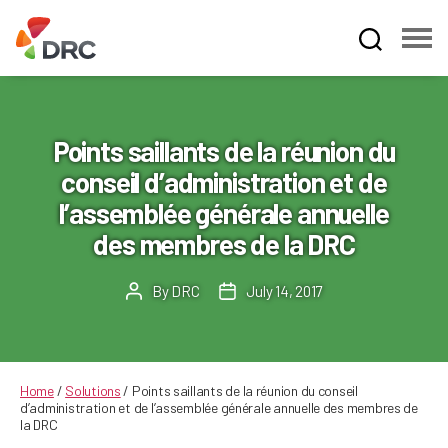
Fruit
and
Vegetable
Dispute
Points saillants de la réunion du
Resolution
conseil d’administration et de
Corporation
l’assemblée générale annuelle
des membres de la DRC
By
DRC
July 14, 2017
Post
Post
author
date
Home
/
Solutions
/
Points saillants de la réunion du conseil
d’administration et de l’assemblée générale annuelle des membres de
la DRC