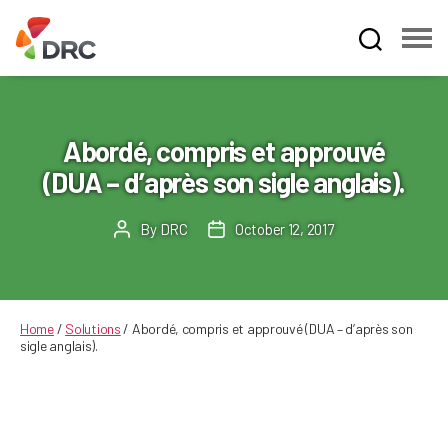
Fruit
and
Vegetable
Dispute
Abordé, compris et approuvé
Resolution
(DUA – d’après son sigle anglais).
Corporation
By
DRC
October 12, 2017
Post
Post
author
date
Home
/
Solutions
/
Abordé, compris et approuvé (DUA – d’après son
sigle anglais).