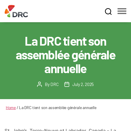
Fruit
and
Vegetable
La DRC tient son
Dispute
Resolution
assemblée générale
Corporation
annuelle
By
DRC
July 2, 2025
Post
Post
author
date
Home
/
La DRC tient son assemblée générale annuelle
St. John’s, Terre-Neuve et Labrador, Canada – La