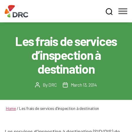
Fruit
and
Vegetable
Les frais de services
Dispute
Resolution
d’inspection à
Corporation
destination
By
DRC
March 13, 2014
Post
Post
author
date
Home
/
Les frais de services d’inspection à destination
Les services d’inspection à destination (SID/DIS) de