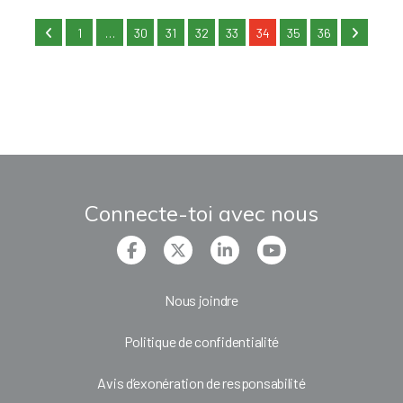
1
…
30
31
32
33
34
35
36
Connecte-toi avec nous
Nous joindre
Politique de confidentialité
Avis d’exonération de responsabilité