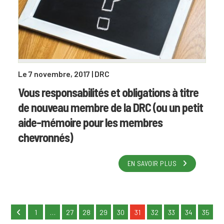
Le 7 novembre, 2017
| DRC
Vous responsabilités et obligations à titre
de nouveau membre de la DRC (ou un petit
aide-mémoire pour les membres
chevronnés)
EN SAVOIR PLUS
1
…
27
28
29
30
31
32
33
34
35