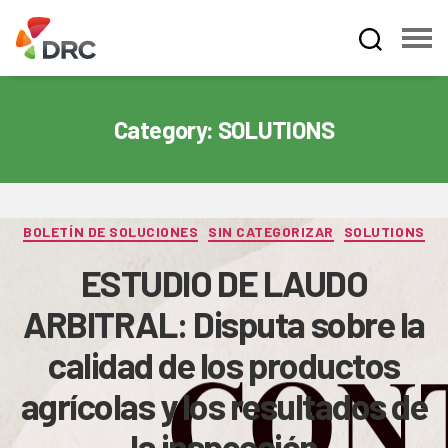
Fruit
and
Vegetable
Category:
SOLUTIONS
Dispute
Resolution
Corporation
Categories
BOLETÍN DE SOLUCIONES
SIN CATEGORIZAR
SOLUTIONS
ESTUDIO DE LAUDO
ARBITRAL: Disputa sobre la
calidad de los productos
agrícolas y los resultados de
la inspección