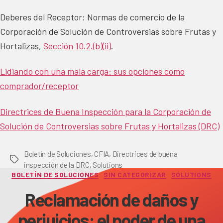
Deberes del Receptor: Normas de comercio de la
Corporación de Solución de Controversias sobre Frutas y
Hortalizas,
Sección 10.2.(b)(ii)
.
Lidiando con una mala carga: sus opciones como
comprador/receptor
Directrices de Buena Inspección para la Corporación de
Solución de Controversias sobre Frutas y Hortalizas (DRC)
Boletín de Soluciones
,
CFIA
,
Directrices de buena
Tags
inspección de la DRC
,
Solutions
Categories
BOLETÍN DE SOLUCIONES
SIN CATEGORIZAR
SOLUTIONS
Reclamación de daños y
perjuicios: el poder de una