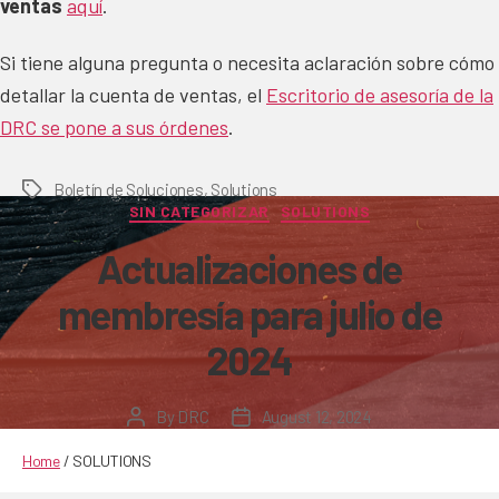
ventas
aquí
.
Si tiene alguna pregunta o necesita aclaración sobre cómo
detallar la cuenta de ventas, el
Escritorio de asesoría de la
DRC se pone a sus órdenes
.
Boletín de Soluciones
,
Solutions
Tags
Categories
SIN CATEGORIZAR
SOLUTIONS
Actualizaciones de
membresía para julio de
2024
By
DRC
August 12, 2024
Post
Post
author
date
Home
/
SOLUTIONS