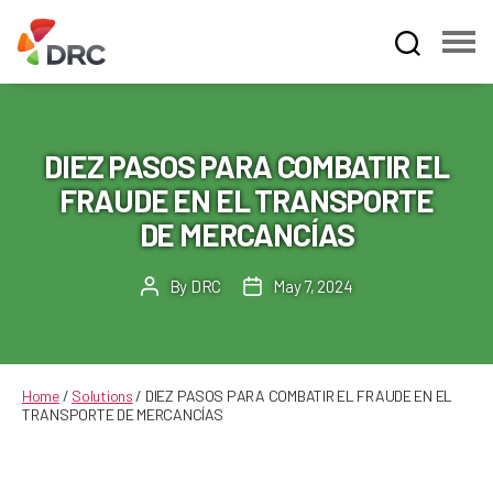
Fruit
and
Vegetable
Dispute
DIEZ PASOS PARA COMBATIR EL
Resolution
FRAUDE EN EL TRANSPORTE
Corporation
DE MERCANCÍAS
By
DRC
May 7, 2024
Post
Post
author
date
Home
/
Solutions
/
DIEZ PASOS PARA COMBATIR EL FRAUDE EN EL
TRANSPORTE DE MERCANCÍAS