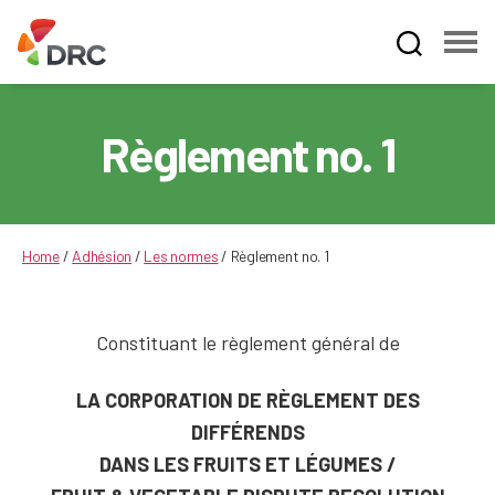
Fruit
and
Vegetable
Règlement no. 1
Dispute
Resolution
Corporation
Home
/
Adhésion
/
Les normes
/
Règlement no. 1
Constituant le règlement général de
LA CORPORATION DE RÈGLEMENT DES
DIFFÉRENDS
DANS LES FRUITS ET LÉGUMES /