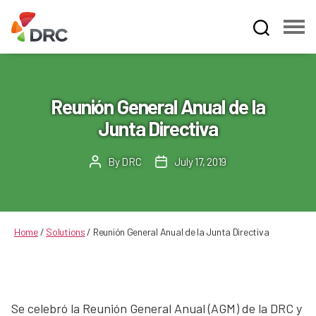
Fruit
and
Vegetable
Dispute
Reunión General Anual de la
Resolution
Junta Directiva
Corporation
By
DRC
July 17, 2019
Post
Post
author
date
Home
/
Solutions
/
Reunión General Anual de la Junta Directiva
Se celebró la Reunión General Anual (AGM) de la DRC y