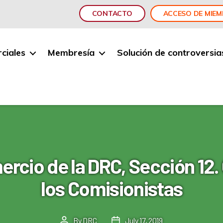
CONTACTO
ACCESO DE MIE
ciales
Membresía
Solución de controversia
cio de la DRC, Sección 12.
los Comisionistas
By
DRC
July 17, 2019
Post
Post