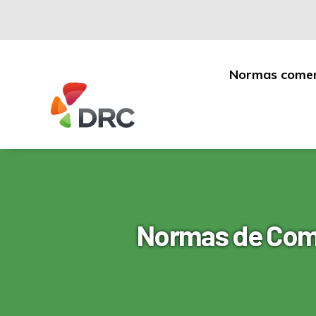
Normas comer
Fruit
and
Vegetable
Dispute
Resolution
Corporation
Normas de Comer