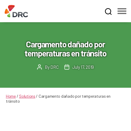
Fruit
and
Vegetable
Dispute
Cargamento dañado por
Resolution
temperaturas en tránsito
Corporation
By
DRC
July 17, 2019
Post
Post
author
date
Home
/
Solutions
/
Cargamento dañado por temperaturas en
tránsito