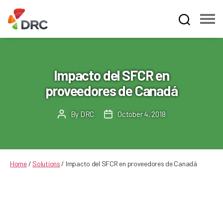
Fruit
and
Vegetable
Dispute
Impacto del SFCR en
Resolution
proveedores de Canadá
Corporation
By
DRC
October 4, 2018
Post
Post
author
date
Home
/
Solutions
/
Impacto del SFCR en proveedores de Canadá