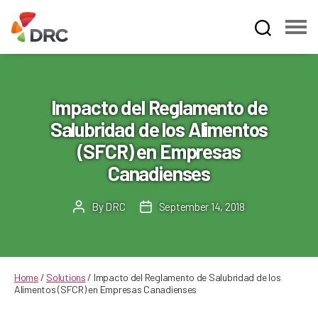
Fruit
and
Vegetable
Dispute
Impacto del Reglamento de
Resolution
Salubridad de los Alimentos
Corporation
(SFCR) en Empresas
Canadienses
By
DRC
September 14, 2018
Post
Post
author
date
Home
/
Solutions
/
Impacto del Reglamento de Salubridad de los
Alimentos (SFCR) en Empresas Canadienses