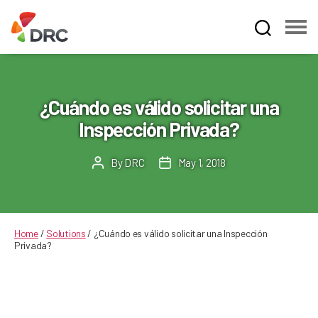
Fruit
and
Vegetable
Dispute
¿Cuándo es válido solicitar una
Resolution
Inspección Privada?
Corporation
By
DRC
May 1, 2018
Post
Post
author
date
Home
/
Solutions
/
¿Cuándo es válido solicitar una Inspección
Privada?