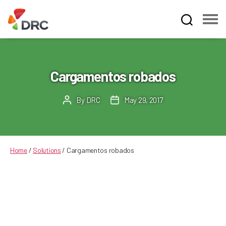
Fruit
and
Vegetable
Dispute
Cargamentos robados
Resolution
Corporation
By
DRC
May 29, 2017
Post
Post
author
date
Home
/
Solutions
/
Cargamentos robados