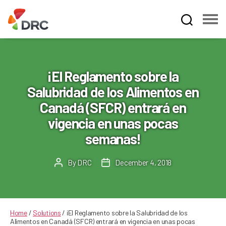
Fruit
and
Vegetable
Dispute
¡El Reglamento sobre la
Resolution
Salubridad de los Alimentos en
Corporation
Canadá (SFCR) entrará en
vigencia en unas pocas
semanas!
By
DRC
December 4, 2018
Post
Post
author
date
Home
/
Solutions
/
¡El Reglamento sobre la Salubridad de los
Alimentos en Canadá (SFCR) entrará en vigencia en unas pocas