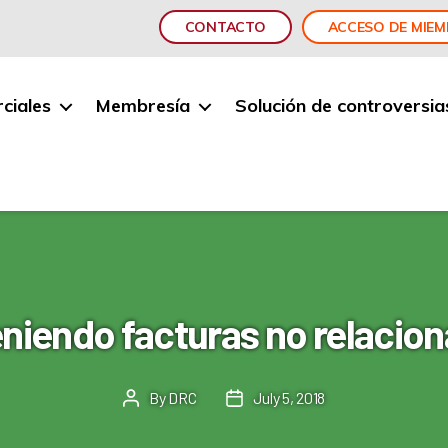
CONTACTO
ACCESO DE MIE
ciales
Membresía
Solución de controversia
niendo facturas no relacio
By
DRC
July 5, 2018
Post
Post
author
date