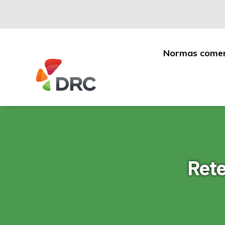
Normas comer
Fruit
and
Vegetable
Dispute
Resolution
Corporation
Rete