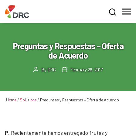
Fruit
and
Vegetable
Dispute
Preguntas y Respuestas – Oferta
Resolution
de Acuerdo
Corporation
By
DRC
February 28, 2017
Post
Post
author
date
Home
/
Solutions
/
Preguntas y Respuestas – Oferta de Acuerdo
P.
Recientemente hemos entregado frutas y