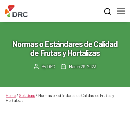
Fruit
and
Vegetable
Dispute
Normas o Estándares de Calidad
Resolution
de Frutas y Hortalizas
Corporation
By
DRC
March 29, 2023
Post
Post
author
date
Home
/
Solutions
/
Normas o Estándares de Calidad de Frutas y
Hortalizas