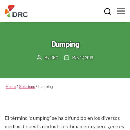
Fruit
and
Vegetable
Dispute
Dumping
Resolution
Corporation
By
DRC
May 17, 2019
Post
Post
author
date
Home
/
Solutions
/
Dumping
El término “dumping” se ha difundido en los diversos
medios d nuestra industria últimamente, pero
¿qué es