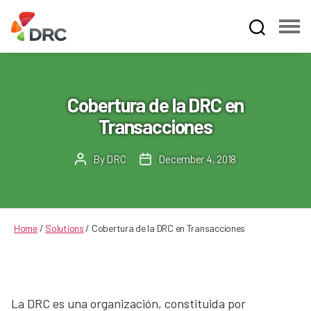
Fruit
and
Vegetable
Dispute
Cobertura de la DRC en
Resolution
Transacciones
Corporation
By
DRC
December 4, 2018
Post
Post
author
date
Home
/
Solutions
/
Cobertura de la DRC en Transacciones
La DRC es una organización, constituida por