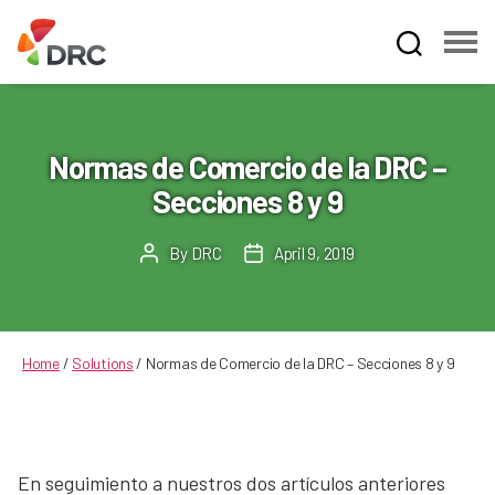
Fruit
and
Vegetable
Dispute
Normas de Comercio de la DRC –
Resolution
Secciones 8 y 9
Corporation
By
DRC
April 9, 2019
Post
Post
author
date
Home
/
Solutions
/
Normas de Comercio de la DRC – Secciones 8 y 9
En seguimiento a nuestros dos artículos anteriores