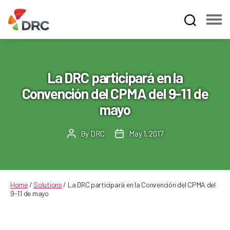
Fruit
and
Vegetable
Dispute
La DRC participará en la
Resolution
Convención del CPMA del 9-11 de
Corporation
mayo
By
DRC
May 1, 2017
Post
Post
author
date
Home
/
Solutions
/
La DRC participará en la Convención del CPMA del
9-11 de mayo