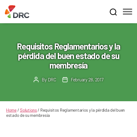
Fruit
and
Vegetable
Dispute
Requisitos Reglamentarios y la
Resolution
pérdida del buen estado de su
Corporation
membresía
By
DRC
February 28, 2017
Post
Post
author
date
Home
/
Solutions
/
Requisitos Reglamentarios y la pérdida del buen
estado de su membresía