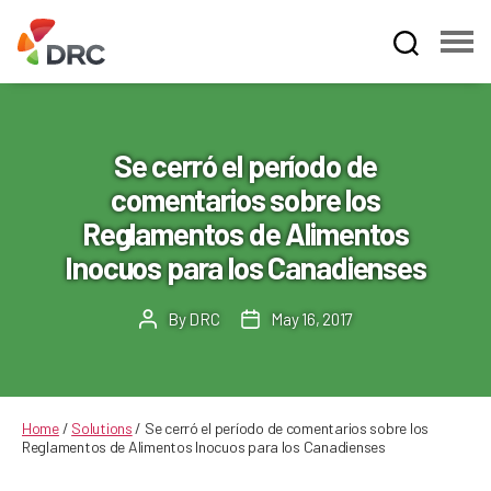
Fruit
and
Vegetable
Dispute
Se cerró el período de
Resolution
comentarios sobre los
Corporation
Reglamentos de Alimentos
Inocuos para los Canadienses
By
DRC
May 16, 2017
Post
Post
author
date
Home
/
Solutions
/
Se cerró el período de comentarios sobre los
Reglamentos de Alimentos Inocuos para los Canadienses