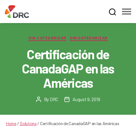
Fruit
and
Vegetable
Categories
SIN CATEGORIZAR
SIN CATEGORIZAR
Dispute
Resolution
Certificación de
Corporation
CanadaGAP en las
Américas
By
DRC
August 9, 2019
Post
Post
author
date
Home
/
Solutions
/
Certificación de CanadaGAP en las Américas