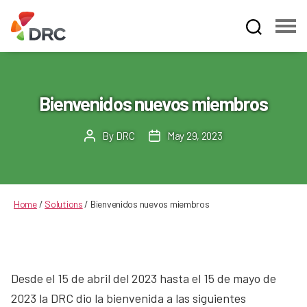
Fruit
and
Vegetable
Dispute
Bienvenidos nuevos miembros
Resolution
Corporation
By
DRC
May 29, 2023
Post
Post
author
date
Home
/
Solutions
/
Bienvenidos nuevos miembros
Desde el 15 de abril del 2023 hasta el 15 de mayo de
2023 la DRC dio la bienvenida a las siguientes