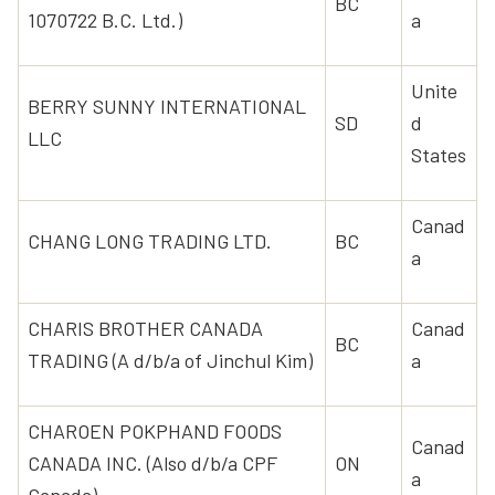
BC
1070722 B.C. Ltd.)
a
Unite
BERRY SUNNY INTERNATIONAL
SD
d
LLC
States
Canad
CHANG LONG TRADING LTD.
BC
a
CHARIS BROTHER CANADA
Canad
BC
TRADING (A d/b/a of Jinchul Kim)
a
CHAROEN POKPHAND FOODS
Canad
CANADA INC. (Also d/b/a CPF
ON
a
Canada)