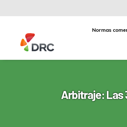
Normas comer
Fruit
and
Vegetable
Dispute
Resolution
Corporation
Arbitraje: Las 