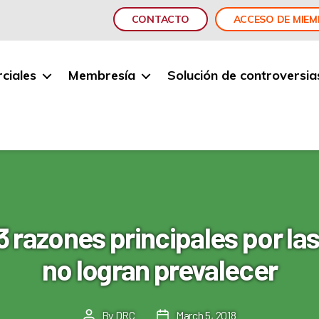
CONTACTO
ACCESO DE MIE
ciales
Membresía
Solución de controversia
3 razones principales por la
no logran prevalecer
By
DRC
March 5, 2018
Post
Post