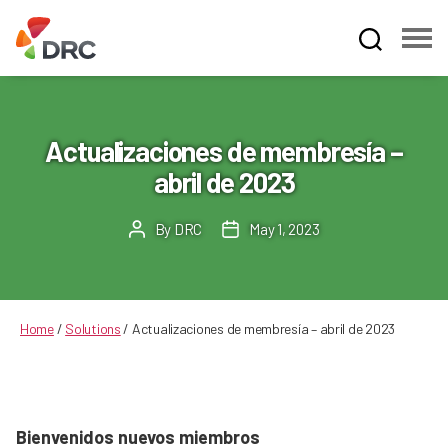
Fruit
and
Vegetable
Dispute
Actualizaciones de membresía –
Resolution
abril de 2023
Corporation
By
DRC
May 1, 2023
Post
Post
author
date
Home
/
Solutions
/
Actualizaciones de membresía – abril de 2023
Bienvenidos nuevos miembros