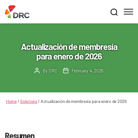
Fruit
and
Vegetable
Dispute
Actualización de membresía
Resolution
para enero de 2026
Corporation
By
DRC
February 4, 2026
Post
Post
author
date
Home
/
Solutions
/
Actualización de membresía para enero de 2026
Resumen