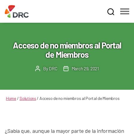
Fruit
and
Vegetable
Dispute
Acceso de no miembros al Portal
Resolution
de Miembros
Corporation
By
DRC
March 29, 2021
Post
Post
author
date
Home
/
Solutions
/
Acceso de no miembros al Portal de Miembros
¿Sabía que, aunque la mayor parte de la información