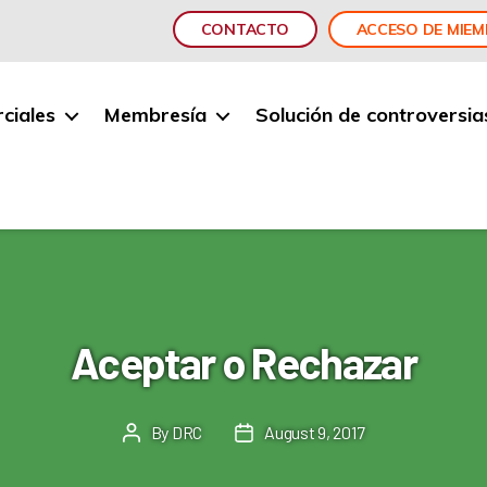
CONTACTO
ACCESO DE MIE
ciales
Membresía
Solución de controversia
Aceptar o Rechazar
By
DRC
August 9, 2017
Post
Post
author
date